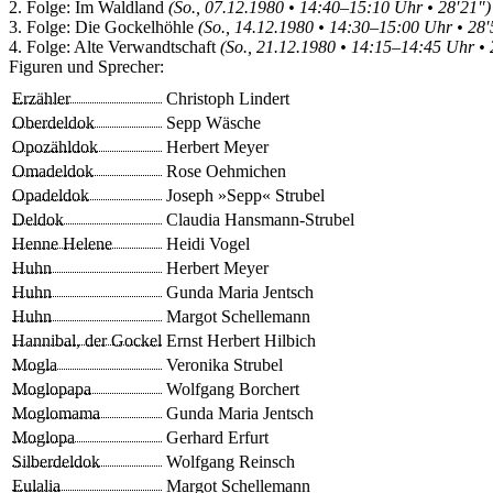
2. Folge: Im Waldland
(So., 07.12.1980 • 14:40–15:10 Uhr • 28′21″)
3. Folge: Die Gockelhöhle
(So., 14.12.1980 • 14:30–15:00 Uhr • 28′
4. Folge: Alte Verwandtschaft
(So., 21.12.1980 • 14:15–14:45 Uhr • 
Figuren und Sprecher:
Erzähler
Christoph Lindert
Oberdeldok
Sepp Wäsche
Opozähldok
Herbert Meyer
Omadeldok
Rose Oehmichen
Opadeldok
Joseph »Sepp« Strubel
Deldok
Claudia Hansmann-Strubel
Henne Helene
Heidi Vogel
Huhn
Herbert Meyer
Huhn
Gunda Maria Jentsch
Huhn
Margot Schellemann
Hannibal, der Gockel
Ernst Herbert Hilbich
Mogla
Veronika Strubel
Moglopapa
Wolfgang Borchert
Moglomama
Gunda Maria Jentsch
Moglopa
Gerhard Erfurt
Silberdeldok
Wolfgang Reinsch
Eulalia
Margot Schellemann