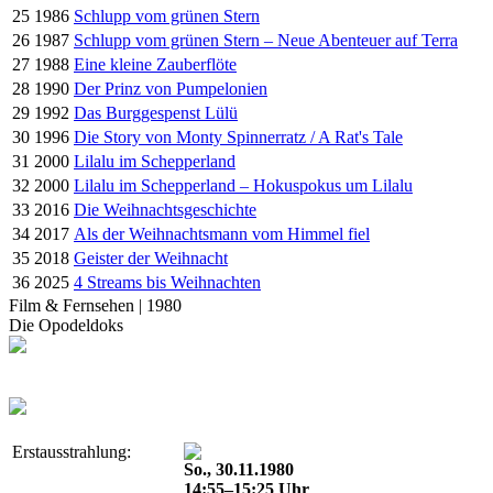
25
1986
Schlupp vom grünen Stern
26
1987
Schlupp vom grünen Stern – Neue Abenteuer auf Terra
27
1988
Eine kleine Zauberflöte
28
1990
Der Prinz von Pumpelonien
29
1992
Das Burggespenst Lülü
30
1996
Die Story von Monty Spinnerratz / A Rat's Tale
31
2000
Lilalu im Schepperland
32
2000
Lilalu im Schepperland – Hokuspokus um Lilalu
33
2016
Die Weihnachtsgeschichte
34
2017
Als der Weihnachtsmann vom Himmel fiel
35
2018
Geister der Weihnacht
36
2025
4 Streams bis Weihnachten
Film & Fernsehen | 1980
Die Opodeldoks
Erstausstrahlung:
So., 30.11.1980
14:55–15:25 Uhr