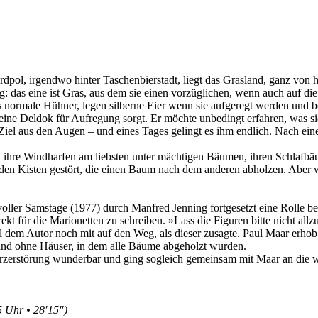
dpol, irgendwo hinter Taschenbierstadt, liegt das Grasland, ganz von 
das eine ist Gras, aus dem sie einen vorzüglichen, wenn auch auf die 
s normale Hühner, legen silberne Eier wenn sie aufgeregt werden und b
leine Deldok für Aufregung sorgt. Er möchte unbedingt erfahren, was si
n Ziel aus den Augen – und eines Tages gelingt es ihm endlich. Nach ei
und ihre Windharfen am liebsten unter mächtigen Bäumen, ihren Schlafb
nden Kisten gestört, die einen Baum nach dem anderen abholzen. Aber
oller Samstage
(1977) durch
Manfred Jenning
fortgesetzt eine Rolle 
rekt für die Marionetten zu schreiben. »Lass die Figuren bitte nicht a
l
dem Autor noch mit auf den Weg, als dieser zusagte.
Paul Maar
erhob 
Land ohne Häuser, in dem alle Bäume abgeholzt wurden.
rzerstörung wunderbar und ging sogleich gemeinsam mit
Maar
an die w
5 Uhr • 28′15″)