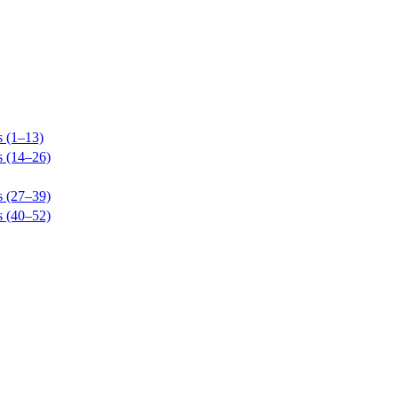
s (1–13)
s (14–26)
s (27–39)
s (40–52)