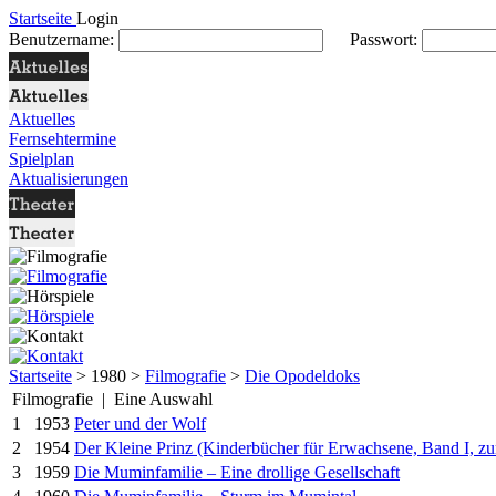
Startseite
Login
Benutzername:
Passwort:
Aktuelles
Fernsehtermine
Spielplan
Aktualisierungen
Startseite
> 1980 >
Filmografie
>
Die Opodeldoks
Filmografie | Eine Auswahl
1
1953
Peter und der Wolf
2
1954
Der Kleine Prinz (Kinderbücher für Erwachsene, Band I, z
3
1959
Die Muminfamilie – Eine drollige Gesellschaft