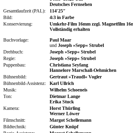
Deutsches Fernsehen
Gesamtlaufzeit (PAL):
114′25″
Bild:
4:3 in Farbe
Konservierung:
Umkehr-Film 16mm zzgl. Magnetfilm 16
Vollständig erhalten
Buchvorlage:
Paul Maar
und
Joseph »Sepp« Strubel
Drehbuch:
Joseph »Sepp« Strubel
Regie:
Joseph »Sepp« Strubel
Puppenbau:
Christiana Seyfang
Hannelore Marschall-Oehmichen
Bühnenbild:
Gertraut »Traudl« Vogler
Bühnenbild-Assistenz:
Karl Ullrich
Musik:
Wilhelm Schoeneis
Ton:
Dietmar Lange
Erika Stuck
Kamera:
Horst Thürling
Werner Löwer
Filmschnitt:
Margot Schellemann
Bildtechnik:
Günter Knüpf