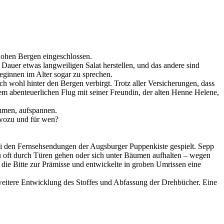
hohen Bergen eingeschlossen.
Dauer etwas langweiligen Salat herstellen, und das andere sind
eginnen im Alter sogar zu sprechen.
ch wohl hinter den Bergen verbirgt. Trotz aller Versicherungen, dass
nem abenteuerlichen Flug mit seiner Freundin, der alten Henne Helene,
äumen, aufspannen.
 wozu und für wen?
bei den Fernsehsendungen der
Augsburger Puppenkiste
gespielt.
Sepp
llzu oft durch Türen gehen oder sich unter Bäumen aufhalten – wegen
die Bitte zur Prämisse und entwickelte in groben Umrissen eine
eitere Entwicklung des Stoffes und Abfassung der Drehbücher. Eine