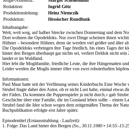
Regie-Assistenz:
Margot Schellemann
Redaktion:
Ingrid Götz
Produktionsleitung:
Heinz Niemczik
Produktion:
Hessischer Rundfunk
Inhaltsangabe:
Weit, weit weg, auf halber Strecke zwischen Donnerstag und dem Nor
Dort wohnen die Opodeldoks. Nur zwei Dinge scheinen ihnen wichtig: 
Hühner – besondere Hühner, denn sie werden viel größer und älter al
Die Opodeldoks verbringen ihre Tage friedlich, bis eines Tages der k
hinter den Bergen überhaupt gar nichts sei, verliert Deldok nicht sei
landet er im Waldland.
Hier lebt die Moglifamilie, friedliche Leute, die ihre Hängematten 
Leider werden die Moglis immer öfter von zwei roboterhaften hüpfe
Informationen:
Paul Maar
hatte seit der Verfilmung seines Kinderbuchs
Eine Woche v
Strubel
fragte daher den Autor, ob er nicht Lust habe, einmal etwas di
der Fäden. Da kommen die Puppenspieler ja nicht durch,« gab
Strube
Geschichte über eine Familie, die im Grasland leben sollte – einem 
Strubel
fand die Idee schon wegen dem zeitgemäßen Thema der Natu
Buchpublikation erfolgte erst Jahre später.
Episodentitel (Erstausstrahlung - Laufzeit):
1. Folge: Das Land hinter den Bergen
(So., 30.11.1980 • 14:55–15:2