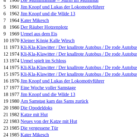
4
1960
Die Muminfamilie – Sturm im Mumintal
5
1961
Jim Knopf und Lukas der Lokomotivführer
6
1962
Jim Knopf und die Wilde 13
7
1964
Kater Mikesch
8
1966
Der Räuber Hotzenplotz
9
1969
Urmel aus dem Eis
10
1970
Kleiner König Kalle Wirsch
11
1973
Kli-Kla-Klawitter / Der knallrote Autobus / De rode Autobu
12
1974
Kli-Kla-Klawitter / Der knallrote Autobus / De rode Autobu
13
1974
Urmel spielt im Schloss
14
1975
Kli-Kla-Klawitter / Der knallrote Autobus / De rode Autobu
15
1975
Kli-Kla-Klawitter / Der knallrote Autobus / De rode Autobu
16
1976
Jim Knopf und Lukas der Lokomotivführer
17
1977
Eine Woche voller Samstage
18
1977
Jim Knopf und die Wilde 13
19
1980
Am Samstag kam das Sams zurück
20
1980
Die Opodeldoks
21
1982
Katze mit Hut
22
1983
Neues von der Katze mit Hut
23
1985
Die vergessene Tür
24
1985
Kater Mikesch