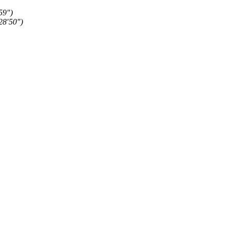
59″)
28′50″)