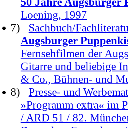
50 Jahre Augsburger 
Loening, 1997
7)
Sachbuch/Fachliteratu
Augsburger Puppenki
Fernsehfilmen der Augs
Gitarre und beliebige 
& Co., Bühnen- und M
8)
Presse- und Werbemate
»Programm extra« im Pr
/ ARD 51 / 82. Münche