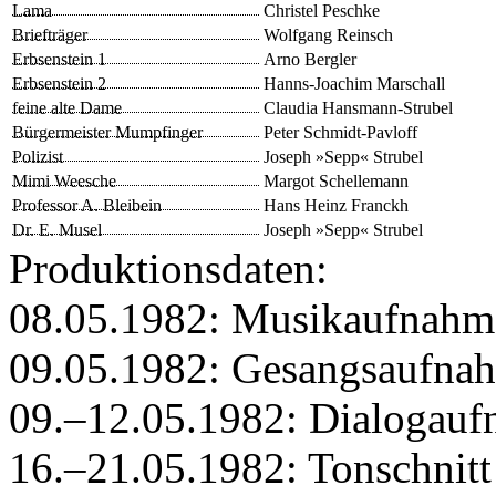
Lama
Christel Peschke
Briefträger
Wolfgang Reinsch
Erbsenstein 1
Arno Bergler
Erbsenstein 2
Hanns-Joachim Marschall
feine alte Dame
Claudia Hansmann-Strubel
Bürgermeister Mumpfinger
Peter Schmidt-Pavloff
Polizist
Joseph »Sepp« Strubel
Mimi Weesche
Margot Schellemann
Professor A. Bleibein
Hans Heinz Franckh
Dr. E. Musel
Joseph »Sepp« Strubel
Produktionsdaten:
08.05.1982: Musikaufnahm
09.05.1982: Gesangsaufna
09.–12.05.1982: Dialogauf
16.–21.05.1982: Tonschnitt