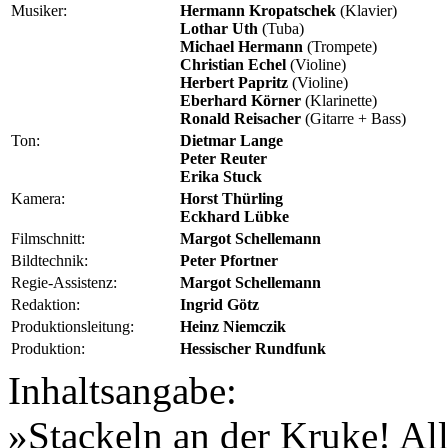
Musiker:
Hermann Kropatschek
(Klavier)
Lothar Uth
(Tuba)
Michael Hermann
(Trompete)
Christian Echel
(Violine)
Herbert Papritz
(Violine)
Eberhard Körner
(Klarinette)
Ronald Reisacher
(Gitarre + Bass)
Ton:
Dietmar Lange
Peter Reuter
Erika Stuck
Kamera:
Horst Thürling
Eckhard Lübke
Filmschnitt:
Margot Schellemann
Bildtechnik:
Peter Pfortner
Regie-Assistenz:
Margot Schellemann
Redaktion:
Ingrid Götz
Produktionsleitung:
Heinz Niemczik
Produktion:
Hessischer Rundfunk
Inhaltsangabe:
»Stackeln an der Kruke! All