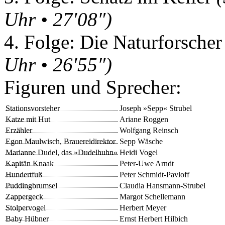
Uhr • 27′08″)
4. Folge: Die Naturforsche
Uhr • 26′55″)
Figuren und Sprecher:
Stationsvorsteher
Joseph »Sepp« Strubel
Katze mit Hut
Ariane Roggen
Erzähler
Wolfgang Reinsch
Egon Maulwisch, Brauereidirektor
Sepp Wäsche
Marianne Dudel, das »Dudelhuhn«
Heidi Vogel
Kapitän Knaak
Peter-Uwe Arndt
Hundertfuß
Peter Schmidt-Pavloff
Puddingbrumsel
Claudia Hansmann-Strubel
Zappergeck
Margot Schellemann
Stolpervogel
Herbert Meyer
Baby Hübner
Ernst Herbert Hilbich