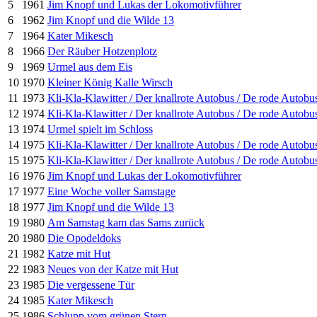
5
1961
Jim Knopf und Lukas der Lokomotivführer
6
1962
Jim Knopf und die Wilde 13
7
1964
Kater Mikesch
8
1966
Der Räuber Hotzenplotz
9
1969
Urmel aus dem Eis
10
1970
Kleiner König Kalle Wirsch
11
1973
Kli-Kla-Klawitter / Der knallrote Autobus / De rode Autobu
12
1974
Kli-Kla-Klawitter / Der knallrote Autobus / De rode Autobu
13
1974
Urmel spielt im Schloss
14
1975
Kli-Kla-Klawitter / Der knallrote Autobus / De rode Autobu
15
1975
Kli-Kla-Klawitter / Der knallrote Autobus / De rode Autobu
16
1976
Jim Knopf und Lukas der Lokomotivführer
17
1977
Eine Woche voller Samstage
18
1977
Jim Knopf und die Wilde 13
19
1980
Am Samstag kam das Sams zurück
20
1980
Die Opodeldoks
21
1982
Katze mit Hut
22
1983
Neues von der Katze mit Hut
23
1985
Die vergessene Tür
24
1985
Kater Mikesch
25
1986
Schlupp vom grünen Stern