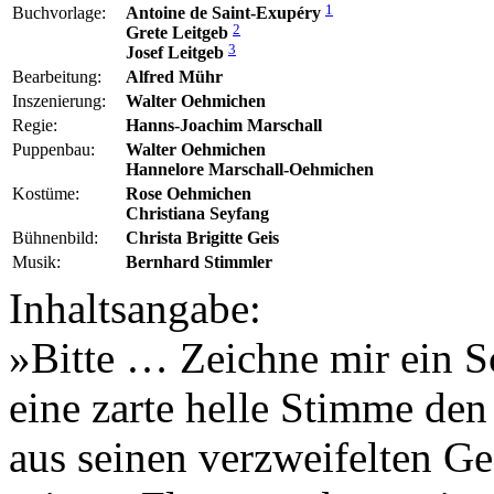
1
Buchvorlage:
Antoine de Saint-Exupéry
2
Grete Leitgeb
3
Josef Leitgeb
Bearbeitung:
Alfred Mühr
Inszenierung:
Walter Oehmichen
Regie:
Hanns-Joachim Marschall
Puppenbau:
Walter Oehmichen
Hannelore Marschall-Oehmichen
Kostüme:
Rose Oehmichen
Christiana Seyfang
Bühnenbild:
Christa Brigitte Geis
Musik:
Bernhard Stimmler
Inhaltsangabe:
»Bitte … Zeichne mir ein S
eine zarte helle Stimme den
aus seinen verzweifelten G