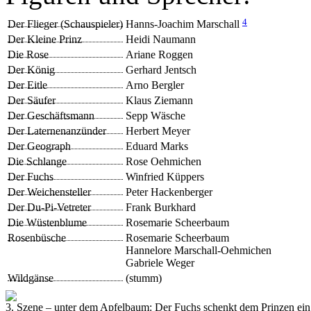
4
Der Flieger (Schauspieler)
Hanns-Joachim Marschall
Der Kleine Prinz
Heidi Naumann
Die Rose
Ariane Roggen
Der König
Gerhard Jentsch
Der Eitle
Arno Bergler
Der Säufer
Klaus Ziemann
Der Geschäftsmann
Sepp Wäsche
Der Laternenanzünder
Herbert Meyer
Der Geograph
Eduard Marks
Die Schlange
Rose Oehmichen
Der Fuchs
Winfried Küppers
Der Weichensteller
Peter Hackenberger
Der Du-Pi-Vetreter
Frank Burkhard
Die Wüstenblume
Rosemarie Scheerbaum
Rosenbüsche
Rosemarie Scheerbaum
Hannelore Marschall-Oehmichen
Gabriele Weger
Wildgänse
(stumm)
3. Szene – unter dem Apfelbaum: Der Fuchs schenkt dem Prinzen ein