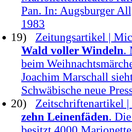
Pan. In: Augsburger Al
1983
19)
Zeitungsartikel | Mi
Wald voller Windeln
.
beim Weihnachtsmärche
Joachim Marschall sieht
Schwäbische neue Pres
20)
Zeitschriftenartikel
zehn Leinenfäden
. Di
besitzt 4000 Marionette