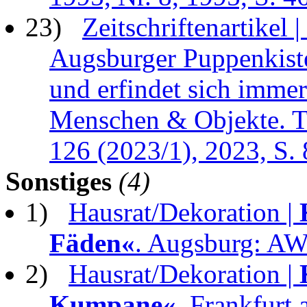
23)
Zeitschriftenartikel |
Augsburger Puppenkiste 
und erfindet sich immer
Menschen & Objekte. The
126 (2023/1), 2023, S.
Sonstiges
(4)
1)
Hausrat/Dekoration |
Fäden«
. Augsburg: A
2)
Hausrat/Dekoration |
Kumpane«
. Frankfurt