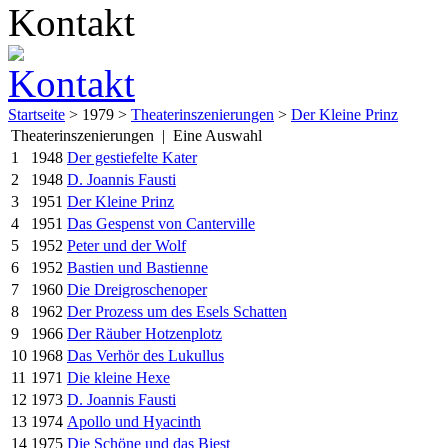
Startseite
> 1979 >
Theaterinszenierungen
>
Der Kleine Prinz
Theaterinszenierungen | Eine Auswahl
1
1948
Der gestiefelte Kater
2
1948
D. Joannis Fausti
3
1951
Der Kleine Prinz
4
1951
Das Gespenst von Canterville
5
1952
Peter und der Wolf
6
1952
Bastien und Bastienne
7
1960
Die Dreigroschenoper
8
1962
Der Prozess um des Esels Schatten
9
1966
Der Räuber Hotzenplotz
10
1968
Das Verhör des Lukullus
11
1971
Die kleine Hexe
12
1973
D. Joannis Fausti
13
1974
Apollo und Hyacinth
14
1975
Die Schöne und das Biest