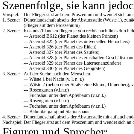
Szenenfolge, sie kann jedoc
Vorspiel:
Der Flieger sitzt auf dem Proszenium und wendet sich an
1. Szene:
Dünenlandschaft abseits der Absturzstelle (Wüste 1), zu
(Flieger auf dem Proszenium)
2. Szene:
Kosmos (Planeten fliegen je von rechts nach links durch 
--- Asteroid B612 (der Planet des kleinen Prinzen)
--- Asteroid 325 (der Planet des universellen Herrschers)
--- Asteroid 326 (der Planet des Eitlen)
--- Asteroid 327 (der Planet des Säufers)
--- Asteroid 328 (der Planet des ernsthaften Geschäftsman
--- Asteroid 329 (der Planet des Laternenanzünders)
--- Asteroid 330 (der Planet des Geografen)
3. Szene:
Auf der Suche nach den Menschen
--- Wüste 1 bei Nacht (v. l. n. r.)
--- Wüste 2 (neben einer Straße eine Blume, Dünenberg, v.l
--- Rosengarten (v.l.n.r.)
--- Fuchsbau unter dem Apfelbaum (v.r.n.l.)
--- Rosengarten (v.l.n.r.)
--- Fuchsbau unter dem Apfelbaum (v.r.n.l.)
--- Bahnübergang mit Stationshaus
4. Szene:
Dünenlandschaft abseits der Absturzstelle mit auftauche
Nachspiel:
Der Flieger sitzt auf dem Proszenium und wendet sich an
Figuren und Sprecher: