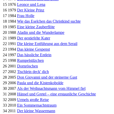
15
1976
Leonce und Lena
16
1979
Der Kleine Prinz
17
1984
Frau Holle
18
1984
Wie das Eselchen das Christkind suchte
19
1985
Eine kleine Zauberflöte
20
1988
Aladin und die Wunderlampe
21
1989
Der gestiefelte Kater
22
1991
Die kleine Entführung aus dem Serail
23
1994
Das kleine Gespenst
24
1997
Das hässliche Entlein
25
1998
Rumpelstilzchen
26
2001
Dornröschen
27
2002
Tischlein deck' dich
28
2005
Don Giovanni und der steinerne Gast
29
2006
Paula und die Kistenkobolde
30
2007
Als der Weihnachtsmann vom Himmel fiel
31
2008
Hänsel und Gretel – eine erstaunliche Geschichte
32
2009
Urmels große Reise
33
2010
Ein Sommernachtstraum
34
2011
Der kleine Wassermann