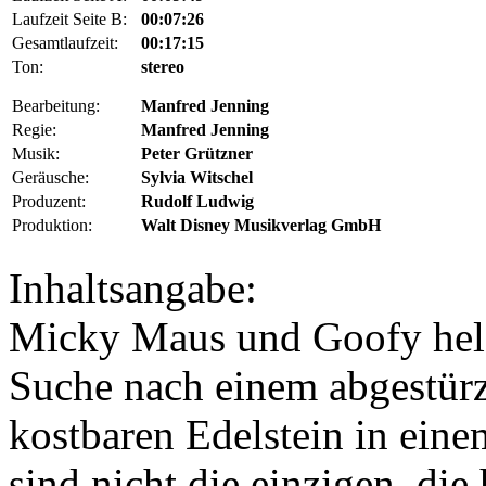
Laufzeit Seite B:
00:07:26
Gesamtlaufzeit:
00:17:15
Ton:
stereo
Bearbeitung:
Manfred Jenning
Regie:
Manfred Jenning
Musik:
Peter Grützner
Geräusche:
Sylvia Witschel
Produzent:
Rudolf Ludwig
Produktion:
Walt Disney Musikverlag GmbH
Inhaltsangabe:
Micky Maus und Goofy helfe
Suche nach einem abgestür
kostbaren Edelstein in eine
sind nicht die einzigen, die