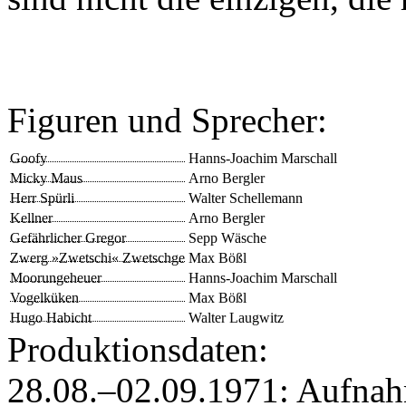
Figuren und Sprecher:
Goofy
Hanns-Joachim Marschall
Micky Maus
Arno Bergler
Herr Spürli
Walter Schellemann
Kellner
Arno Bergler
Gefährlicher Gregor
Sepp Wäsche
Zwerg »Zwetschi« Zwetschge
Max Bößl
Moorungeheuer
Hanns-Joachim Marschall
Vogelküken
Max Bößl
Hugo Habicht
Walter Laugwitz
Produktionsdaten:
28.08.–02.09.1971: Aufna