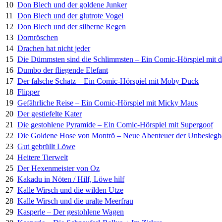
10
Don Blech und der goldene Junker
11
Don Blech und der glutrote Vogel
12
Don Blech und der silberne Regen
13
Dornröschen
14
Drachen hat nicht jeder
15
Die Dümmsten sind die Schlimmsten – Ein Comic-Hörspiel mit 
16
Dumbo der fliegende Elefant
17
Der falsche Schatz – Ein Comic-Hörspiel mit Moby Duck
18
Flipper
19
Gefährliche Reise – Ein Comic-Hörspiel mit Micky Maus
20
Der gestiefelte Kater
21
Die gestohlene Pyramide – Ein Comic-Hörspiel mit Supergoof
22
Die Goldene Hose von Montrö – Neue Abenteuer der Unbesiegb
23
Gut gebrüllt Löwe
24
Heitere Tierwelt
25
Der Hexenmeister von Oz
26
Kakadu in Nöten / Hilf, Löwe hilf
27
Kalle Wirsch und die wilden Utze
28
Kalle Wirsch und die uralte Meerfrau
29
Kasperle – Der gestohlene Wagen