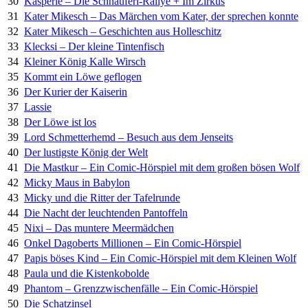
30
Kasperle – Die Schnauferl-Rallye + Im Zirkus
31
Kater Mikesch – Das Märchen vom Kater, der sprechen konnte
32
Kater Mikesch – Geschichten aus Holleschitz
33
Klecksi – Der kleine Tintenfisch
34
Kleiner König Kalle Wirsch
35
Kommt ein Löwe geflogen
36
Der Kurier der Kaiserin
37
Lassie
38
Der Löwe ist los
39
Lord Schmetterhemd – Besuch aus dem Jenseits
40
Der lustigste König der Welt
41
Die Mastkur – Ein Comic-Hörspiel mit dem großen bösen Wolf
42
Micky Maus in Babylon
43
Micky und die Ritter der Tafelrunde
44
Die Nacht der leuchtenden Pantoffeln
45
Nixi – Das muntere Meermädchen
46
Onkel Dagoberts Millionen – Ein Comic-Hörspiel
47
Papis böses Kind – Ein Comic-Hörspiel mit dem Kleinen Wolf
48
Paula und die Kistenkobolde
49
Phantom – Grenzzwischenfälle – Ein Comic-Hörspiel
50
Die Schatzinsel