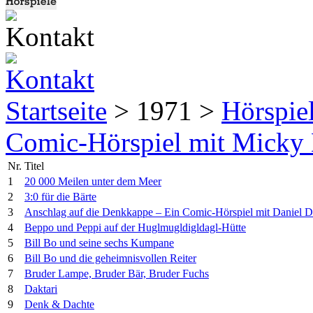
Startseite
> 1971 >
Hörspie
Comic-Hörspiel mit Micky
Nr.
Titel
1
20 000 Meilen unter dem Meer
2
3:0 für die Bärte
3
Anschlag auf die Denkkappe – Ein Comic-Hörspiel mit Daniel D
4
Beppo und Peppi auf der Huglmugldigldagl-Hütte
5
Bill Bo und seine sechs Kumpane
6
Bill Bo und die geheimnisvollen Reiter
7
Bruder Lampe, Bruder Bär, Bruder Fuchs
8
Daktari
9
Denk & Dachte