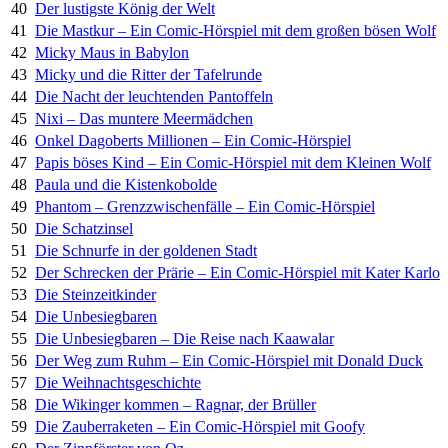
40
Der lustigste König der Welt
41
Die Mastkur – Ein Comic-Hörspiel mit dem großen bösen Wolf
42
Micky Maus in Babylon
43
Micky und die Ritter der Tafelrunde
44
Die Nacht der leuchtenden Pantoffeln
45
Nixi – Das muntere Meermädchen
46
Onkel Dagoberts Millionen – Ein Comic-Hörspiel
47
Papis böses Kind – Ein Comic-Hörspiel mit dem Kleinen Wolf
48
Paula und die Kistenkobolde
49
Phantom – Grenzzwischenfälle – Ein Comic-Hörspiel
50
Die Schatzinsel
51
Die Schnurfe in der goldenen Stadt
52
Der Schrecken der Prärie – Ein Comic-Hörspiel mit Kater Karlo
53
Die Steinzeitkinder
54
Die Unbesiegbaren
55
Die Unbesiegbaren – Die Reise nach Kaawalar
56
Der Weg zum Ruhm – Ein Comic-Hörspiel mit Donald Duck
57
Die Weihnachtsgeschichte
58
Die Wikinger kommen – Ragnar, der Brüller
59
Die Zauberraketen – Ein Comic-Hörspiel mit Goofy