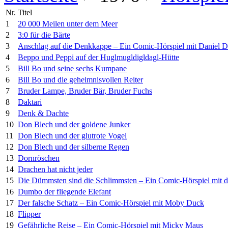
Nr.
Titel
1
20 000 Meilen unter dem Meer
2
3:0 für die Bärte
3
Anschlag auf die Denkkappe – Ein Comic-Hörspiel mit Daniel D
4
Beppo und Peppi auf der Huglmugldigldagl-Hütte
5
Bill Bo und seine sechs Kumpane
6
Bill Bo und die geheimnisvollen Reiter
7
Bruder Lampe, Bruder Bär, Bruder Fuchs
8
Daktari
9
Denk & Dachte
10
Don Blech und der goldene Junker
11
Don Blech und der glutrote Vogel
12
Don Blech und der silberne Regen
13
Dornröschen
14
Drachen hat nicht jeder
15
Die Dümmsten sind die Schlimmsten – Ein Comic-Hörspiel mit 
16
Dumbo der fliegende Elefant
17
Der falsche Schatz – Ein Comic-Hörspiel mit Moby Duck
18
Flipper
19
Gefährliche Reise – Ein Comic-Hörspiel mit Micky Maus