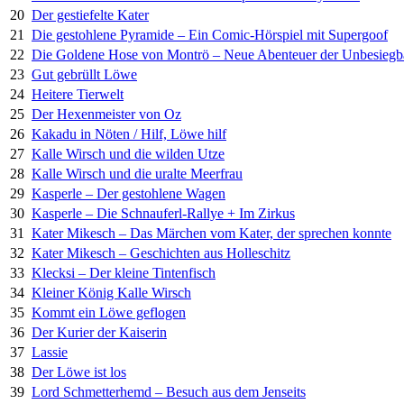
20
Der gestiefelte Kater
21
Die gestohlene Pyramide – Ein Comic-Hörspiel mit Supergoof
22
Die Goldene Hose von Montrö – Neue Abenteuer der Unbesiegb
23
Gut gebrüllt Löwe
24
Heitere Tierwelt
25
Der Hexenmeister von Oz
26
Kakadu in Nöten / Hilf, Löwe hilf
27
Kalle Wirsch und die wilden Utze
28
Kalle Wirsch und die uralte Meerfrau
29
Kasperle – Der gestohlene Wagen
30
Kasperle – Die Schnauferl-Rallye + Im Zirkus
31
Kater Mikesch – Das Märchen vom Kater, der sprechen konnte
32
Kater Mikesch – Geschichten aus Holleschitz
33
Klecksi – Der kleine Tintenfisch
34
Kleiner König Kalle Wirsch
35
Kommt ein Löwe geflogen
36
Der Kurier der Kaiserin
37
Lassie
38
Der Löwe ist los
39
Lord Schmetterhemd – Besuch aus dem Jenseits