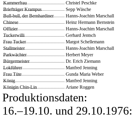
Kammerfrau
Christel Peschke
Briefträger Krampus
Sepp Wäsche
Bull-bull, der Bernhardiner
Hanns-Joachim Marschall
Chinese
Heinz Hermann Bernstein
Offizier
Hanns-Joachim Marschall
Tuckerwilli
Gerhard Jentsch
Frau Tucker
Margot Schellemann
Stallmeister
Hanns-Joachim Marschall
Parkwächter
Herbert Meyer
Bürgermeister
Dr. Erich Ziemann
Lokführer
Manfred Jenning
Frau Tüte
Gunda Maria Weber
König
Manfred Jenning
Königin Chin-Lin
Ariane Roggen
Produktionsdaten:
16.–19.10. und 29.10.197