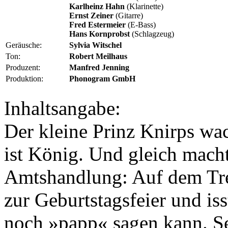
Karlheinz Hahn
(Klarinette)
Ernst Zeiner
(Gitarre)
Fred Estermeier
(E-Bass)
Hans Kornprobst
(Schlagzeug)
Geräusche:
Sylvia Witschel
Ton:
Robert Meilhaus
Produzent:
Manfred Jenning
Produktion:
Phonogram GmbH
Inhaltsangabe:
Der kleine Prinz Knirps wa
ist König. Und gleich macht
Amtshandlung: Auf dem Trep
zur Geburtstagsfeier und isst
noch »papp« sagen kann. Sei