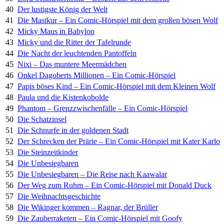
40
Der lustigste König der Welt
41
Die Mastkur – Ein Comic-Hörspiel mit dem großen bösen Wolf
42
Micky Maus in Babylon
43
Micky und die Ritter der Tafelrunde
44
Die Nacht der leuchtenden Pantoffeln
45
Nixi – Das muntere Meermädchen
46
Onkel Dagoberts Millionen – Ein Comic-Hörspiel
47
Papis böses Kind – Ein Comic-Hörspiel mit dem Kleinen Wolf
48
Paula und die Kistenkobolde
49
Phantom – Grenzzwischenfälle – Ein Comic-Hörspiel
50
Die Schatzinsel
51
Die Schnurfe in der goldenen Stadt
52
Der Schrecken der Prärie – Ein Comic-Hörspiel mit Kater Karlo
53
Die Steinzeitkinder
54
Die Unbesiegbaren
55
Die Unbesiegbaren – Die Reise nach Kaawalar
56
Der Weg zum Ruhm – Ein Comic-Hörspiel mit Donald Duck
57
Die Weihnachtsgeschichte
58
Die Wikinger kommen – Ragnar, der Brüller
59
Die Zauberraketen – Ein Comic-Hörspiel mit Goofy