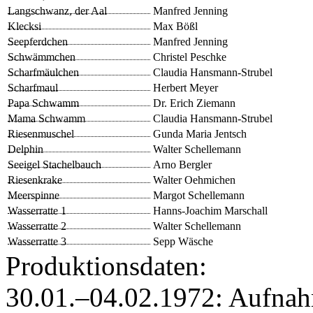
Langschwanz, der Aal
Manfred Jenning
Klecksi
Max Bößl
Seepferdchen
Manfred Jenning
Schwämmchen
Christel Peschke
Scharfmäulchen
Claudia Hansmann-Strubel
Scharfmaul
Herbert Meyer
Papa Schwamm
Dr. Erich Ziemann
Mama Schwamm
Claudia Hansmann-Strubel
Riesenmuschel
Gunda Maria Jentsch
Delphin
Walter Schellemann
Seeigel Stachelbauch
Arno Bergler
Riesenkrake
Walter Oehmichen
Meerspinne
Margot Schellemann
Wasserratte 1
Hanns-Joachim Marschall
Wasserratte 2
Walter Schellemann
Wasserratte 3
Sepp Wäsche
Produktionsdaten:
30.01.–04.02.1972: Aufna