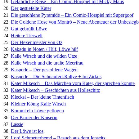
19
Gefährliche Reise – Ein Comic-Hörspiel mit Micky Maus
20
Der gestiefelte Kater
21
Die gestohlene Pyramide – Ein Comic-Hörspiel mit Supergoof
22
Die Goldene Hose von Montrö – Neue Abenteuer der Unbesiegb
23
Gut gebrüllt Löwe
24
Heitere Tierwelt
25
Der Hexenmeister von Oz
26
Kakadu in Nöten / Hilf, Löwe hilf
27
Kalle Wirsch und die wilden Utze
28
Kalle Wirsch und die uralte Meerfrau
29
Kasperle – Der gestohlene Wagen
30
Kasperle – Die Schnauferl-Rallye + Im Zirkus
31
Kater Mikesch – Das Märchen vom Kater, der sprechen konnte
32
Kater Mikesch – Geschichten aus Holleschitz
33
Klecksi – Der kleine Tintenfisch
34
Kleiner König Kalle Wirsch
35
Kommt ein Löwe geflogen
36
Der Kurier der Kaiserin
37
Lassie
38
Der Löwe ist los
39
Lord Schmetterhemd – Besuch aus dem Jenseits