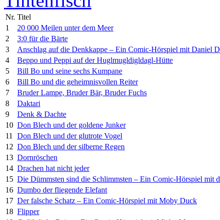
Tintenfisch
Nr.
Titel
1
20 000 Meilen unter dem Meer
2
3:0 für die Bärte
3
Anschlag auf die Denkkappe – Ein Comic-Hörspiel mit Daniel D
4
Beppo und Peppi auf der Huglmugldigldagl-Hütte
5
Bill Bo und seine sechs Kumpane
6
Bill Bo und die geheimnisvollen Reiter
7
Bruder Lampe, Bruder Bär, Bruder Fuchs
8
Daktari
9
Denk & Dachte
10
Don Blech und der goldene Junker
11
Don Blech und der glutrote Vogel
12
Don Blech und der silberne Regen
13
Dornröschen
14
Drachen hat nicht jeder
15
Die Dümmsten sind die Schlimmsten – Ein Comic-Hörspiel mit 
16
Dumbo der fliegende Elefant
17
Der falsche Schatz – Ein Comic-Hörspiel mit Moby Duck
18
Flipper