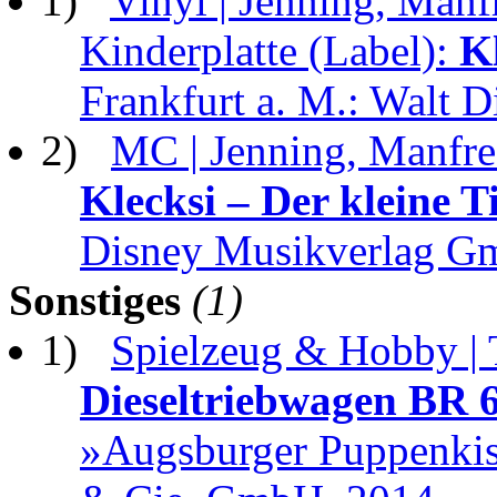
1)
Vinyl | Jenning, Manf
Kinderplatte (Label):
K
Frankfurt a. M.: Walt
2)
MC | Jenning, Manfre
Klecksi – Der kleine T
Disney Musikverlag G
Sonstiges
(1)
1)
Spielzeug & Hobby | 
Dieseltriebwagen BR 
»Augsburger Puppenkis