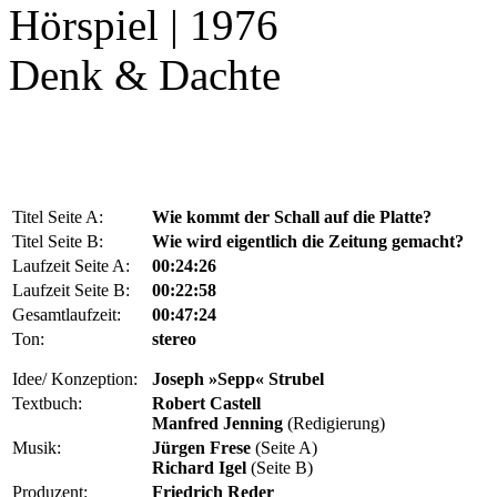
Hörspiel | 1976
Denk & Dachte
Titel Seite A:
Wie kommt der Schall auf die Platte?
Titel Seite B:
Wie wird eigentlich die Zeitung gemacht?
Laufzeit Seite A:
00:24:26
Laufzeit Seite B:
00:22:58
Gesamtlaufzeit:
00:47:24
Ton:
stereo
Idee/ Konzeption:
Joseph »Sepp« Strubel
Textbuch:
Robert Castell
Manfred Jenning
(Redigierung)
Musik:
Jürgen Frese
(Seite A)
Richard Igel
(Seite B)
Produzent:
Friedrich Reder