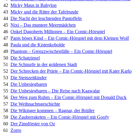
42
Micky Maus in Babylon
43
Micky und die Ritter der Tafelrunde
44
Die Nacht der leuchtenden Pantoffeln
45
Nixi – Das muntere Meermädchen
46
Onkel Dagoberts Millionen – Ein Comic-Hörspiel
47
Papis böses Kind – Ein Comic-Hörspiel mit dem Kleinen Wolf
48
Paula und die Kistenkobolde
49
Phantom – Grenzzwischenfälle – Ein Comic-Hörspiel
50
Die Schatzinsel
51
Die Schnurfe in der goldenen Stadt
52
Der Schrecken der Prärie – Ein Comic-Hörspiel mit Kater Karlo
53
Die Steinzeitkinder
54
Die Unbesiegbaren
55
Die Unbesiegbaren – Die Reise nach Kaawalar
56
Der Weg zum Ruhm – Ein Comic-Hörspiel mit Donald Duck
57
Die Weihnachtsgeschichte
58
Die Wikinger kommen – Ragnar, der Brüller
59
Die Zauberraketen – Ein Comic-Hörspiel mit Goofy
60
Der Zinnförster von Oz
61
Zorro