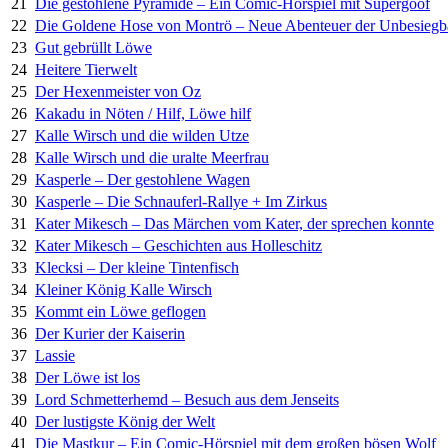
21
Die gestohlene Pyramide – Ein Comic-Hörspiel mit Supergoof
22
Die Goldene Hose von Montrö – Neue Abenteuer der Unbesiegb
23
Gut gebrüllt Löwe
24
Heitere Tierwelt
25
Der Hexenmeister von Oz
26
Kakadu in Nöten / Hilf, Löwe hilf
27
Kalle Wirsch und die wilden Utze
28
Kalle Wirsch und die uralte Meerfrau
29
Kasperle – Der gestohlene Wagen
30
Kasperle – Die Schnauferl-Rallye + Im Zirkus
31
Kater Mikesch – Das Märchen vom Kater, der sprechen konnte
32
Kater Mikesch – Geschichten aus Holleschitz
33
Klecksi – Der kleine Tintenfisch
34
Kleiner König Kalle Wirsch
35
Kommt ein Löwe geflogen
36
Der Kurier der Kaiserin
37
Lassie
38
Der Löwe ist los
39
Lord Schmetterhemd – Besuch aus dem Jenseits
40
Der lustigste König der Welt
41
Die Mastkur – Ein Comic-Hörspiel mit dem großen bösen Wolf