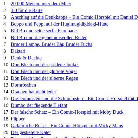
1
20 000 Meilen unter dem Meer
2
3:0 für die Bärte
3
Anschlag auf die Denkkappe – Ein Comic-Hörspiel mit Daniel D
4
Beppo und Peppi auf der Huglmugldigldagl-Hütte
5
Bill Bo und seine sechs Kumpane
6
Bill Bo und die geheimnisvollen Reiter
7
Bruder Lampe, Bruder Bär, Bruder Fuchs
8
Daktari
9
Denk & Dachte
10
Don Blech und der goldene Junker
11
Don Blech und der glutrote Vogel
12
Don Blech und der silberne Regen
13
Dornröschen
14
Drachen hat nicht jeder
15
Die Dümmsten sind die Schlimmsten – Ein Comic-Hörspiel mit 
16
Dumbo der fliegende Elefant
17
Der falsche Schatz – Ein Comic-Hörspiel mit Moby Duck
18
Flipper
19
Gefährliche Reise – Ein Comic-Hörspiel mit Micky Maus
20
Der gestiefelte Kater