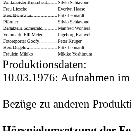
Werkmeister Knesebeck
Silvio Schiavone
Frau Liesche
Everlyn Haase
Herr Neumann
Fritz Leonardt
Pförtner
Silvio Schiavone
Redakteur Somerfeld
Manfred Wohlers
Volontärin Elfi Meier
Ingeborg Kallweit
Fotoreporter Goofy
Peter Krüger
Herr Degelow
Fritz Leonardt
Fräulein Mikiko
Mikiko Yoshimura
Produktionsdaten:
10.03.1976: Aufnahmen i
Bezüge zu anderen Produkt
Hörspielumsetzung der Fe