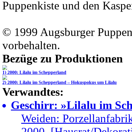
Puppenkiste
und den Kasperl
© 1999
Augsburger Puppen
vorbehalten.
Bezüge zu Produktionen
1) 2000: Lilalu im Schepperland
2) 2000: Lilalu im Schepperland – Hokuspokus um Lilalu
Verwandtes:
Geschirr: »Lilalu im Sc
Weiden: Porzellanfabr
2000. [Hausrat/Dekorat