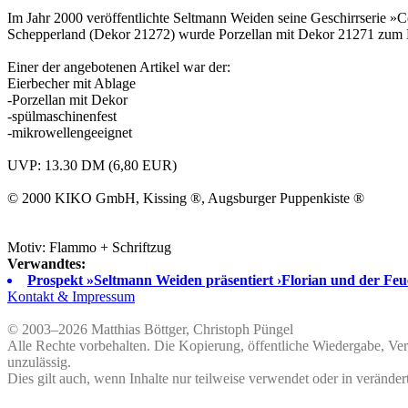
Im Jahr 2000 veröffentlichte
Seltmann Weiden
seine Geschirrserie »
Schepperland
(Dekor 21272) wurde Porzellan mit Dekor 21271 zum
Einer der angebotenen Artikel war der:
Eierbecher mit Ablage
-Porzellan mit Dekor
-spülmaschinenfest
-mikrowellengeeignet
UVP: 13.30 DM (6,80 EUR)
© 2000
KIKO GmbH
, Kissing ®,
Augsburger Puppenkiste
®
Motiv: Flammo + Schriftzug
Verwandtes:
Prospekt »Seltmann Weiden präsentiert ›Florian und der Fe
Kontakt & Impressum
© 2003–2026 Matthias Böttger, Christoph Püngel
Alle Rechte vorbehalten. Die Kopierung, öffentliche Wiedergabe, Ve
unzulässig.
Dies gilt auch, wenn Inhalte nur teilweise verwendet oder in veränder