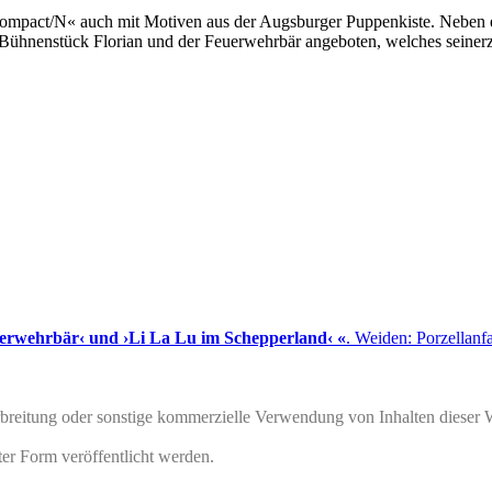
Compact/N« auch mit Motiven aus der
Augsburger Puppenkiste
. Neben 
 Bühnenstück
Florian und der Feuerwehrbär
angeboten, welches seinerz
uerwehrbär‹ und ›Li La Lu im Schepperland‹ «
. Weiden: Porzellan
rbreitung oder sonstige kommerzielle Verwendung von Inhalten dieser 
ter Form veröffentlicht werden.