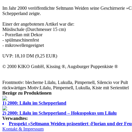
Im Jahr 2000 veröffentlichte
Seltmann Weiden
seine Geschirrserie »
Schepperland
zeigte.
Einer der angebotenen Artikel war die:
Müslischale (Durchmesser 15 cm)
- Porzellan mit Dekor
- spülmaschinenfest
- mikrowellengeeignet
UVP: 18,10 DM (9,25 EUR)
© 2000
KIKO GmbH
, Kissing ®,
Augsburger Puppenkiste
®
Frontmotiv: blecherne Lilalu, Lukulla, Pimpernell, Silencio vor Pult
rückwärtiges Motiv:Lilalu, Pimpernell, Lukulla, Kiste mit Serientitel
Bezüge zu Produktionen
1) 2000: Lilalu im Schepperland
2) 2000: Lilalu im Schepperland – Hokuspokus um Lilalu
Verwandtes:
Prospekt »Seltmann Weiden präsentiert ›Florian und der Fe
Kontakt & Impressum