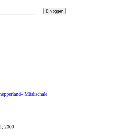
chepperland« Müslischale
H, 2000