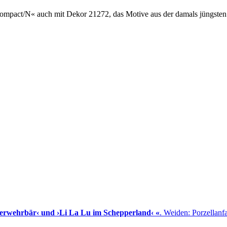
Compact/N« auch mit Dekor 21272, das Motive aus der damals jüngste
uerwehrbär‹ und ›Li La Lu im Schepperland‹ «
. Weiden: Porzellan