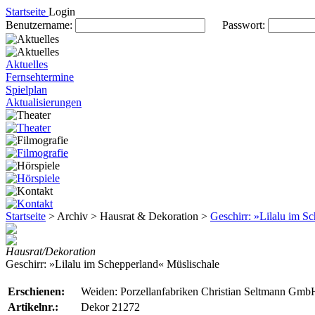
Startseite
Login
Benutzername:
Passwort:
Aktuelles
Fernsehtermine
Spielplan
Aktualisierungen
Startseite
> Archiv > Hausrat & Dekoration >
Geschirr: »Lilalu im S
Hausrat/Dekoration
Geschirr: »Lilalu im Schepperland« Müslischale
Erschienen:
Weiden: Porzellanfabriken Christian Seltmann Gmb
Artikelnr.:
Dekor 21272