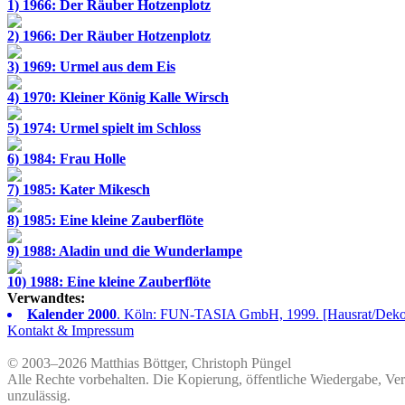
1) 1966: Der Räuber Hotzenplotz
2) 1966: Der Räuber Hotzenplotz
3) 1969: Urmel aus dem Eis
4) 1970: Kleiner König Kalle Wirsch
5) 1974: Urmel spielt im Schloss
6) 1984: Frau Holle
7) 1985: Kater Mikesch
8) 1985: Eine kleine Zauberflöte
9) 1988: Aladin und die Wunderlampe
10) 1988: Eine kleine Zauberflöte
Verwandtes:
Kalender 2000
. Köln: FUN-TASIA GmbH, 1999. [Hausrat/Dekor
Kontakt & Impressum
© 2003–2026 Matthias Böttger, Christoph Püngel
Alle Rechte vorbehalten. Die Kopierung, öffentliche Wiedergabe, Ve
unzulässig.