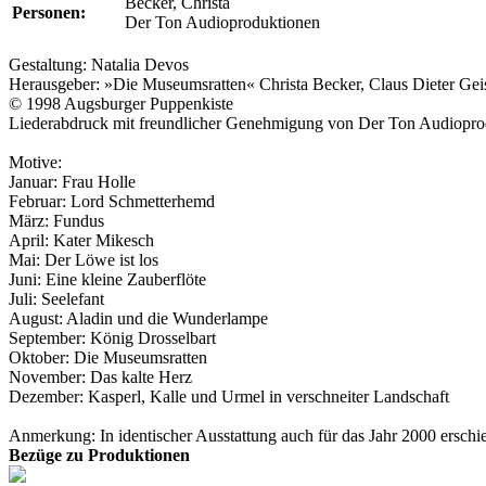
Becker, Christa
Personen:
Der Ton Audioproduktionen
Gestaltung:
Natalia Devos
Herausgeber: »Die Museumsratten«
Christa Becker
,
Claus Dieter Geis
© 1998
Augsburger Puppenkiste
Liederabdruck mit freundlicher Genehmigung von
Der Ton Audiopro
Motive:
Januar:
Frau Holle
Februar:
Lord Schmetterhemd
März: Fundus
April:
Kater Mikesch
Mai:
Der Löwe ist los
Juni:
Eine kleine Zauberflöte
Juli: Seelefant
August:
Aladin und die Wunderlampe
September:
König Drosselbart
Oktober:
Die Museumsratten
November:
Das kalte Herz
Dezember: Kasperl, Kalle und Urmel in verschneiter Landschaft
Anmerkung: In identischer Ausstattung auch für das Jahr 2000 erschi
Bezüge zu Produktionen