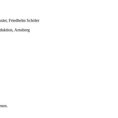
sler
,
Friedhelm Schöler
duktion
, Arnsberg
enen.