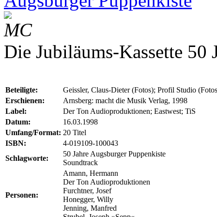
Augsburger Puppenkiste
MC
Die Jubiläums-Kassette 50 
Beteiligte:
Geissler, Claus-Dieter (Fotos); Profil Studio (Fotos
Erschienen:
Arnsberg: macht die Musik Verlag, 1998
Label:
Der Ton Audioproduktionen; Eastwest; TiS
Datum:
16.03.1998
Umfang/Format:
20 Titel
ISBN:
4-019109-100043
50 Jahre Augsburger Puppenkiste
Schlagworte:
Soundtrack
Amann, Hermann
Der Ton Audioproduktionen
Furchtner, Josef
Personen:
Honegger, Willy
Jenning, Manfred
Strubel, Joseph »Sepp«