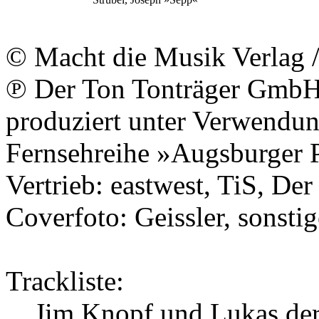
©
Macht die Musik Verlag
℗
Der Ton Tonträger Gmb
produziert unter Verwendun
Fernsehreihe »Augsburger 
Vertrieb:
eastwest
,
TiS
,
Der
Coverfoto:
Geissler
, sonsti
Trackliste:
Jim Knopf und Lukas de