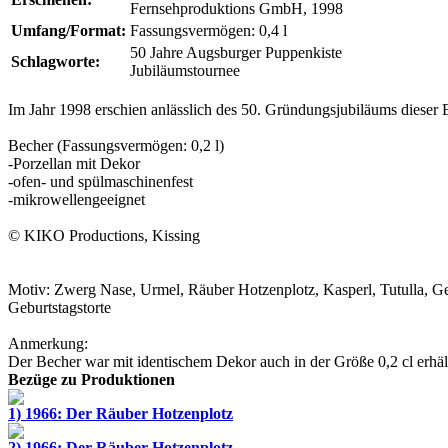
Fernsehproduktions GmbH, 1998
Umfang/Format:
Fassungsvermögen: 0,4 l
50 Jahre Augsburger Puppenkiste
Schlagworte:
Jubiläumstournee
Im Jahr 1998 erschien anlässlich des 50. Gründungsjubiläums dieser
Becher (Fassungsvermögen: 0,2 l)
-Porzellan mit Dekor
-ofen- und spülmaschinenfest
-mikrowellengeeignet
©
KIKO Productions
, Kissing
Motiv: Zwerg Nase, Urmel, Räuber Hotzenplotz, Kasperl, Tutulla, Ge
Geburtstagstorte
Anmerkung:
Der Becher war mit identischem Dekor auch in der Größe 0,2 cl erhält
Bezüge zu Produktionen
1) 1966: Der Räuber Hotzenplotz
2) 1966: Der Räuber Hotzenplotz