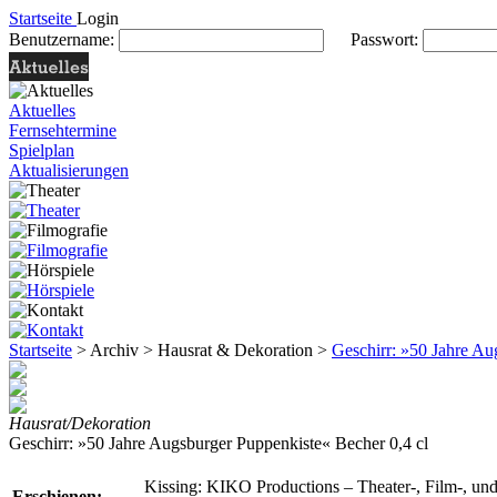
Startseite
Login
Benutzername:
Passwort:
Aktuelles
Fernsehtermine
Spielplan
Aktualisierungen
Startseite
> Archiv > Hausrat & Dekoration >
Geschirr: »50 Jahre Au
Hausrat/Dekoration
Geschirr: »50 Jahre Augsburger Puppenkiste« Becher 0,4 cl
Kissing: KIKO Productions – Theater-, Film-, un
Erschienen: