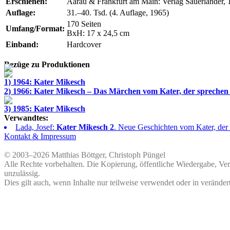
Erschienen:
Aarau & Frankfurt am Main: Verlag Sauerländer, 
Auflage:
31.–40. Tsd. (4. Auflage, 1965)
170 Seiten
Umfang/Format:
BxH: 17 x 24,5 cm
Einband:
Hardcover
Bezüge zu Produktionen
1) 1964: Kater Mikesch
2) 1966: Kater Mikesch – Das Märchen vom Kater, der sprechen
3) 1985: Kater Mikesch
Verwandtes:
Lada, Josef:
Kater Mikesch 2
. Neue Geschichten vom Kater, der
Kontakt & Impressum
© 2003–2026 Matthias Böttger, Christoph Püngel
Alle Rechte vorbehalten. Die Kopierung, öffentliche Wiedergabe, Ve
unzulässig.
Dies gilt auch, wenn Inhalte nur teilweise verwendet oder in veränder