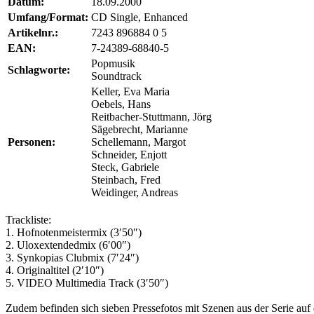
Datum:
18.09.2000
Umfang/Format:
CD Single, Enhanced
Artikelnr.:
7243 896884 0 5
EAN:
7-24389-68840-5
Popmusik
Schlagworte:
Soundtrack
Keller, Eva Maria
Oebels, Hans
Reitbacher-Stuttmann, Jörg
Sägebrecht, Marianne
Personen:
Schellemann, Margot
Schneider, Enjott
Steck, Gabriele
Steinbach, Fred
Weidinger, Andreas
Trackliste:
1. Hofnotenmeistermix (3′50″)
2. Uloxextendedmix (6′00″)
3. Synkopias Clubmix (7′24″)
4. Originaltitel (2′10″)
5. VIDEO Multimedia Track (3′50″)
Zudem befinden sich sieben Pressefotos mit Szenen aus der Serie auf