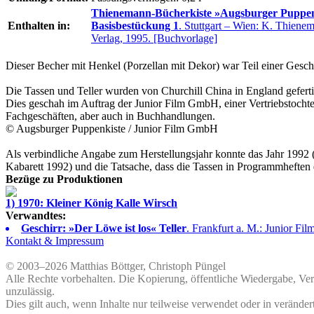
Thienemann-Bücherkiste »Augsburger Puppen
Enthalten in:
Basisbestückung 1
. Stuttgart – Wien: K. Thiene
Verlag, 1995. [Buchvorlage]
Dieser Becher mit Henkel (Porzellan mit Dekor) war Teil einer Gesch
Die Tassen und Teller wurden von
Churchill China
in England gefert
Dies geschah im Auftrag der
Junior Film GmbH
, einer Vertriebstocht
Fachgeschäften, aber auch in Buchhandlungen.
©
Augsburger Puppenkiste
/
Junior Film GmbH
Als verbindliche Angabe zum Herstellungsjahr konnte das Jahr 1992 (
Kabarett 1992) und die Tatsache, dass die Tassen in Programmheften
Bezüge zu Produktionen
1) 1970: Kleiner König Kalle Wirsch
Verwandtes:
Geschirr: »Der Löwe ist los« Teller
. Frankfurt a. M.: Junior F
Kontakt & Impressum
© 2003–2026 Matthias Böttger, Christoph Püngel
Alle Rechte vorbehalten. Die Kopierung, öffentliche Wiedergabe, Ve
unzulässig.
Dies gilt auch, wenn Inhalte nur teilweise verwendet oder in veränder