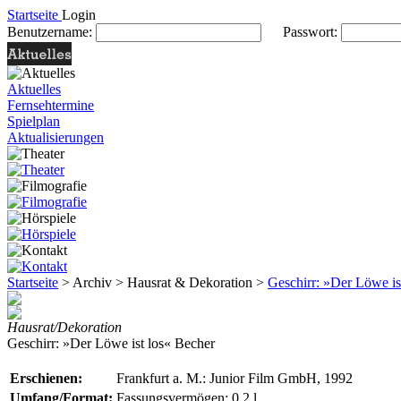
Startseite
Login
Benutzername:
Passwort:
Aktuelles
Fernsehtermine
Spielplan
Aktualisierungen
Startseite
> Archiv > Hausrat & Dekoration >
Geschirr: »Der Löwe is
Hausrat/Dekoration
Geschirr: »Der Löwe ist los« Becher
Erschienen:
Frankfurt a. M.: Junior Film GmbH, 1992
Umfang/Format:
Fassungsvermögen: 0,2 l