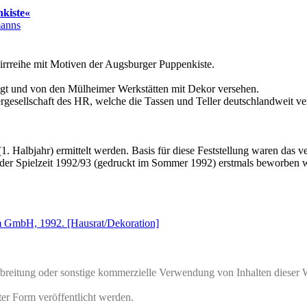
kiste«
manns
irrreihe mit Motiven der
Augsburger Puppenkiste
.
igt und von den
Mülheimer Werkstätten
mit Dekor versehen.
ergesellschaft des
HR
, welche die Tassen und Teller deutschlandweit ve
1. Halbjahr) ermittelt werden. Basis für diese Feststellung waren das
 der Spielzeit 1992/93 (gedruckt im Sommer 1992) erstmals beworben 
ilm GmbH, 1992. [Hausrat/Dekoration]
rbreitung oder sonstige kommerzielle Verwendung von Inhalten dieser 
ter Form veröffentlicht werden.