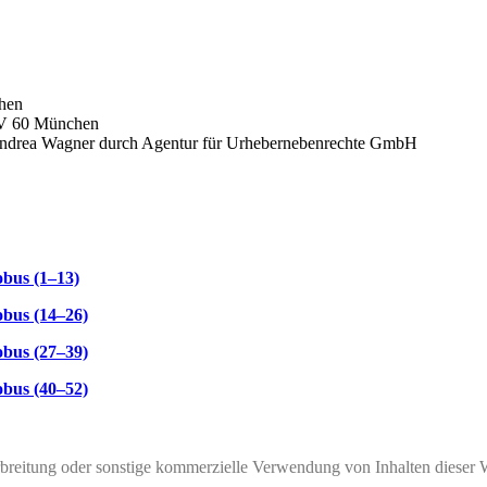
chen
V 60
München
ndrea Wagner
durch
Agentur für Urhebernebenrechte GmbH
obus (1–13)
obus (14–26)
obus (27–39)
obus (40–52)
rbreitung oder sonstige kommerzielle Verwendung von Inhalten dieser 