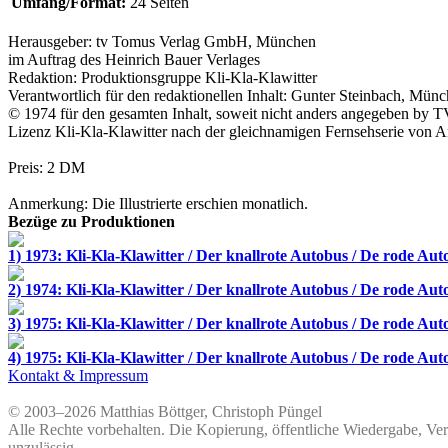
Umfang/Format:
24 Seiten
Herausgeber:
tv Tomus Verlag GmbH
, München
im Auftrag des
Heinrich Bauer Verlages
Redaktion: Produktionsgruppe
Kli-Kla-Klawitter
Verantwortlich für den redaktionellen Inhalt: Gunter Steinbach, Mün
© 1974 für den gesamten Inhalt, soweit nicht anders angegeben by
T
Lizenz
Kli-Kla-Klawitter
nach der gleichnamigen Fernsehserie von
A
Preis: 2 DM
Anmerkung: Die Illustrierte erschien monatlich.
Bezüge zu Produktionen
1) 1973: Kli-Kla-Klawitter / Der knallrote Autobus / De rode Aut
2) 1974: Kli-Kla-Klawitter / Der knallrote Autobus / De rode Aut
3) 1975: Kli-Kla-Klawitter / Der knallrote Autobus / De rode Aut
4) 1975: Kli-Kla-Klawitter / Der knallrote Autobus / De rode Aut
Kontakt & Impressum
© 2003–2026 Matthias Böttger, Christoph Püngel
Alle Rechte vorbehalten. Die Kopierung, öffentliche Wiedergabe, Ve
unzulässig.