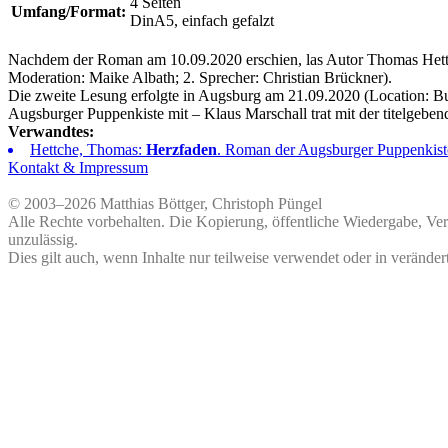
4 Seiten
Umfang/Format:
DinA5, einfach gefalzt
Nachdem der Roman am 10.09.2020 erschien, las Autor
Thomas Het
Moderation:
Maike Albath
; 2. Sprecher:
Christian Brückner
).
Die zweite Lesung erfolgte in Augsburg am 21.09.2020 (Location:
Bu
Augsburger Puppenkiste mit – Klaus Marschall trat mit der titelgeben
Verwandtes:
Hettche, Thomas:
Herzfaden
. Roman der Augsburger Puppenkis
Kontakt & Impressum
© 2003–2026 Matthias Böttger, Christoph Püngel
Alle Rechte vorbehalten. Die Kopierung, öffentliche Wiedergabe, Ve
unzulässig.
Dies gilt auch, wenn Inhalte nur teilweise verwendet oder in veränder