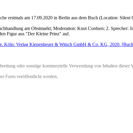
tche
erstmals am 17.09.2020 in Berlin aus dem Buch (Location:
Silent 
chhandlung am Obstmarkt
; Moderation:
Knut Cordsen
; 2. Sprecher:
J
den Figur aus "Der Kleine Prinz" auf.
te. Köln: Verlag Kiepenheuer & Witsch GmbH & Co. KG, 2020. [Buch
rbreitung oder sonstige kommerzielle Verwendung von Inhalten dieser 
ter Form veröffentlicht werden.