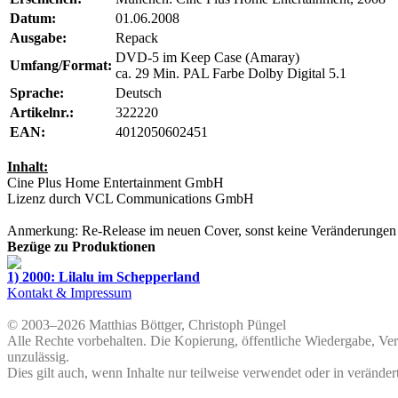
Datum:
01.06.2008
Ausgabe:
Repack
DVD-5 im Keep Case (Amaray)
Umfang/Format:
ca. 29 Min. PAL Farbe Dolby Digital 5.1
Sprache:
Deutsch
Artikelnr.:
322220
EAN:
4012050602451
Inhalt:
Cine Plus Home Entertainment GmbH
Lizenz durch
VCL Communications GmbH
Anmerkung: Re-Release im neuen Cover, sonst keine Veränderungen
Bezüge zu Produktionen
1) 2000: Lilalu im Schepperland
Kontakt & Impressum
© 2003–2026 Matthias Böttger, Christoph Püngel
Alle Rechte vorbehalten. Die Kopierung, öffentliche Wiedergabe, Ve
unzulässig.
Dies gilt auch, wenn Inhalte nur teilweise verwendet oder in veränder