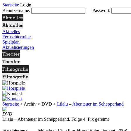
Startseite
Login
Benutzername:
Passwort:
Aktuelles
Fernsehtermine
Spielplan
Aktualisierungen
Startseite
> Archiv > DVD >
Lilalu – Abenteuer im Schepperland
DVD
Lilalu – Abenteuer im Schepperland. Folge 4: Fix gereimt
Erschienen:
München: Cine Plus Home Entertainment, 2008