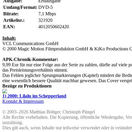
Ausgabe:
Erstausgabe
Umfang/Format:
DVD-5
Bitrate:
7,1 Mbps
Artikelnr.:
321920
EAN:
4012050602420
Inhalt:
VCL Communications GmbH
© 2000
Magic Motion Filmproduktion GmbH & KiKo Productions
APK-Chronik-Kommentar:
9,99 Eur für nur eine Folge aus der Serie zu zahlen, dürfte auf viele
das Preisleistungsverhältnis stimmt.
Das Fehlen jeglicher Sprungmarkierungen (Kapitel) mindert die Bedie
eine wesentlich bessere Qualität machbar gewesen. Das Cover verspri
Bezüge zu Produktionen
1) 2000: Lilalu im Schepperland
Kontakt & Impressum
© 2003–2026 Matthias Böttger, Christoph Püngel
Alle Rechte vorbehalten. Die Kopierung, öffentliche Wiedergabe, Ve
unzulässig.
Dies gilt auch, wenn Inhalte nur teilweise verwendet oder in veränder