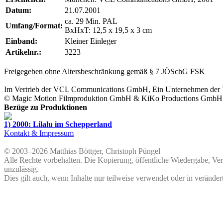
Datum:
21.07.2001
ca. 29 Min. PAL
Umfang/Format:
BxHxT: 12,5 x 19,5 x 3 cm
Einband:
Kleiner Einleger
Artikelnr.:
3223
Freigegeben ohne Altersbeschränkung gemäß § 7 JÖSchG FSK
Im Vertrieb der
VCL Communications GmbH
, Ein Unternehmen der
©
Magic Motion Filmproduktion GmbH
&
KiKo Productions GmbH
Bezüge zu Produktionen
1) 2000: Lilalu im Schepperland
Kontakt & Impressum
© 2003–2026 Matthias Böttger, Christoph Püngel
Alle Rechte vorbehalten. Die Kopierung, öffentliche Wiedergabe, Ve
unzulässig.
Dies gilt auch, wenn Inhalte nur teilweise verwendet oder in veränder