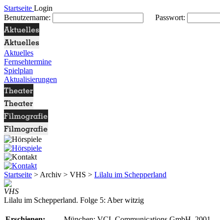
Startseite
Login
Benutzername:
Passwort:
Aktuelles
Fernsehtermine
Spielplan
Aktualisierungen
Startseite
> Archiv > VHS >
Lilalu im Schepperland
VHS
Lilalu im Schepperland. Folge 5: Aber witzig
Erschienen:
München: VCL Communications GmbH, 2001