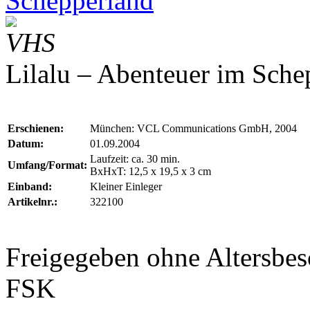
Schepperland
VHS
Lilalu – Abenteuer im Sche
Erschienen:
München: VCL Communications GmbH, 2004
Datum:
01.09.2004
Laufzeit: ca. 30 min.
Umfang/Format:
BxHxT: 12,5 x 19,5 x 3 cm
Einband:
Kleiner Einleger
Artikelnr.:
322100
Freigegeben ohne Altersb
FSK