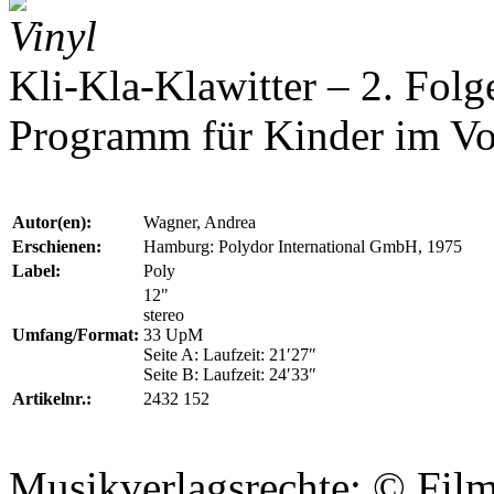
Vinyl
Kli-Kla-Klawitter – 2. Fol
Programm für Kinder im Vor
Autor(en):
Wagner, Andrea
Erschienen:
Hamburg: Polydor International GmbH, 1975
Label:
Poly
12"
stereo
Umfang/Format:
33 UpM
Seite A: Laufzeit: 21′27″
Seite B: Laufzeit: 24′33″
Artikelnr.:
2432 152
Musikverlagsrechte: ©
Fil