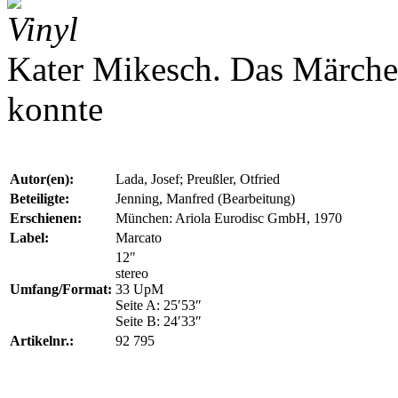
Vinyl
Kater Mikesch. Das Märche
konnte
Autor(en):
Lada, Josef; Preußler, Otfried
Beteiligte:
Jenning, Manfred (Bearbeitung)
Erschienen:
München: Ariola Eurodisc GmbH, 1970
Label:
Marcato
12"
stereo
Umfang/Format:
33 UpM
Seite A: 25′53″
Seite B: 24′33″
Artikelnr.:
92 795