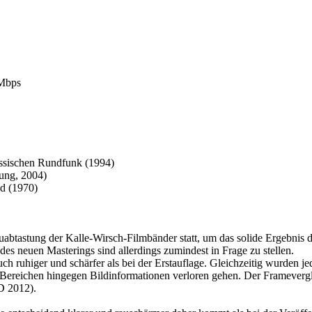
 Mbps
ssischen Rundfunk
(1994)
ung, 2004)
nd
(1970)
euabtastung der Kalle-Wirsch-Filmbänder statt, um das solide Ergebnis 
es neuen Masterings sind allerdings zumindest in Frage zu stellen.
ch ruhiger und schärfer als bei der Erstauflage. Gleichzeitig wurden je
n Bereichen hingegen Bildinformationen verloren gehen. Der Frameverglei
D 2012).