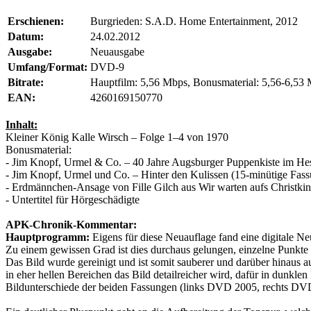
Erschienen:
Burgrieden: S.A.D. Home Entertainment, 2012
Datum:
24.02.2012
Ausgabe:
Neuausgabe
Umfang/Format:
DVD-9
Bitrate:
Hauptfilm: 5,56 Mbps, Bonusmaterial: 5,56-6,53
EAN:
4260169150770
Inhalt:
Kleiner König Kalle Wirsch
– Folge 1–4 von 1970
Bonusmaterial:
-
Jim Knopf, Urmel & Co. – 40 Jahre Augsburger Puppenkiste im He
-
Jim Knopf, Urmel und Co. – Hinter den Kulissen
(15-minütige Fass
- Erdmännchen-Ansage von Fille Gilch aus
Wir warten aufs Christki
- Untertitel für Hörgeschädigte
APK-Chronik-Kommentar:
Hauptprogramm:
Eigens für diese Neuauflage fand eine digitale N
Zu einem gewissen Grad ist dies durchaus gelungen, einzelne Punkte d
Das Bild wurde gereinigt und ist somit sauberer und darüber hinaus au
in eher hellen Bereichen das Bild detailreicher wird, dafür in dunkle
Bildunterschiede der beiden Fassungen (links DVD 2005, rechts DV