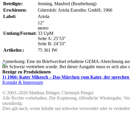
Beteiligte:
Jenning, Manfred (Bearbeitung)
Erschienen:
Gütersloh: Ariola Eurodisc GmbH, 1966
Label:
Ariola
12"
stereo
Umfang/Format:
33 UpM
Seite A: 25′53″
Seite B: 24′33″
Artikelnr.:
75 361 IW
Anmerkung: Eine im Briefwechsel erhaltene GEMA-Abrechnung aus d
der Schweiz vertrieben wurde. Bei dieser Ausgabe muss es sich also 
Bezüge zu Produktionen
1) 1966: Kater Mikesch – Das Märchen vom Kater, der sprechen
Kontakt & Impressum
© 2003–2026 Matthias Böttger, Christoph Püngel
Alle Rechte vorbehalten. Die Kopierung, öffentliche Wiedergabe, Ve
unzulässig.
Dies gilt auch, wenn Inhalte nur teilweise verwendet oder in veränder